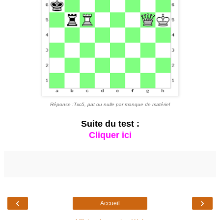
Réponse :Txc5, pat ou nulle par manque de matériel
Suite du test :
Cliquer ici
‹
›
Accueil