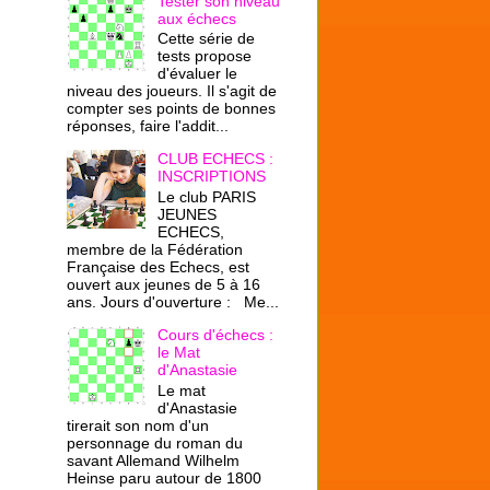
Tester son niveau
aux échecs
Cette série de
tests propose
d'évaluer le
niveau des joueurs. Il s'agit de
compter ses points de bonnes
réponses, faire l'addit...
CLUB ECHECS :
INSCRIPTIONS
Le club PARIS
JEUNES
ECHECS,
membre de la Fédération
Française des Echecs, est
ouvert aux jeunes de 5 à 16
ans. Jours d'ouverture : Me...
Cours d'échecs :
le Mat
d'Anastasie
Le mat
d'Anastasie
tirerait son nom d'un
personnage du roman du
savant Allemand Wilhelm
Heinse paru autour de 1800