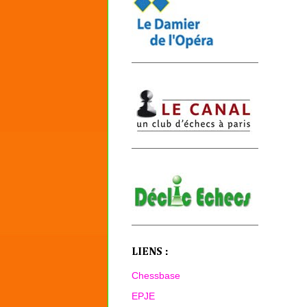
LIENS :
Chessbase
EPJE