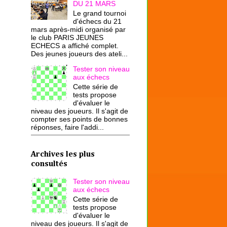
DU 21 MARS
Le grand tournoi
d'échecs du 21
mars après-midi organisé par
le club PARIS JEUNES
ECHECS a affiché complet.
Des jeunes joueurs des ateli...
Tester son niveau
aux échecs
Cette série de
tests propose
d'évaluer le
niveau des joueurs. Il s'agit de
compter ses points de bonnes
réponses, faire l'addi...
Archives les plus
consultés
Tester son niveau
aux échecs
Cette série de
tests propose
d'évaluer le
niveau des joueurs. Il s'agit de