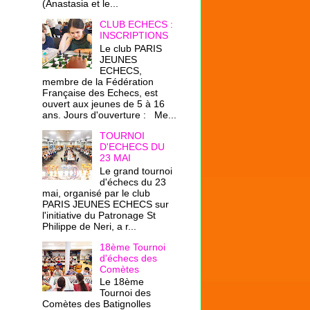
(Anastasia et le...
CLUB ECHECS :
INSCRIPTIONS
Le club PARIS
JEUNES
ECHECS,
membre de la Fédération
Française des Echecs, est
ouvert aux jeunes de 5 à 16
ans. Jours d'ouverture : Me...
TOURNOI
D'ECHECS DU
23 MAI
Le grand tournoi
d'échecs du 23
mai, organisé par le club
PARIS JEUNES ECHECS sur
l'initiative du Patronage St
Philippe de Neri, a r...
18ème Tournoi
d'échecs des
Comètes
Le 18ème
Tournoi des
Comètes des Batignolles