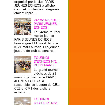
organisé par le club PARIS
JEUNES ECHECS a affiché
complet. Toutes les catégories
étaient repré...
24ème RAPIDE
PARIS JEUNES
ECHECS
Le 24ème tournoi
rapide jeunes
PARIS JEUNES ECHECS
homologué FFE s'est déroulé
le 21 mars à Paris. Les jeunes
joueurs de club se sont re...
TOURNOI
D'ECHECS N°1
DU 21 MARS
Le grand tournoi
d'échecs du 21
mars organisé par le PARIS
JEUNES ECHECS a
rassemblé les joueurs de CE1,
CE2 et CM1 des ateliers
échecs....
TOURNOI
D'ECHECS N°2