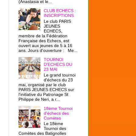
(Anastasia et le...
CLUB ECHECS :
INSCRIPTIONS
Le club PARIS
JEUNES
ECHECS,
membre de la Fédération
Française des Echecs, est
ouvert aux jeunes de 5 à 16
ans. Jours d'ouverture : Me...
TOURNOI
D'ECHECS DU
23 MAI
Le grand tournoi
d'échecs du 23
mai, organisé par le club
PARIS JEUNES ECHECS sur
l'initiative du Patronage St
Philippe de Neri, a r...
18ème Tournoi
d'échecs des
Comètes
Le 18ème
Tournoi des
Comètes des Batignolles