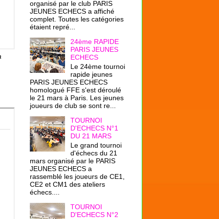
organisé par le club PARIS
JEUNES ECHECS a affiché
complet. Toutes les catégories
étaient repré...
24ème RAPIDE
PARIS JEUNES
a
ECHECS
Le 24ème tournoi
rapide jeunes
PARIS JEUNES ECHECS
homologué FFE s'est déroulé
le 21 mars à Paris. Les jeunes
joueurs de club se sont re...
TOURNOI
D'ECHECS N°1
DU 21 MARS
Le grand tournoi
d'échecs du 21
mars organisé par le PARIS
JEUNES ECHECS a
rassemblé les joueurs de CE1,
CE2 et CM1 des ateliers
échecs....
TOURNOI
D'ECHECS N°2