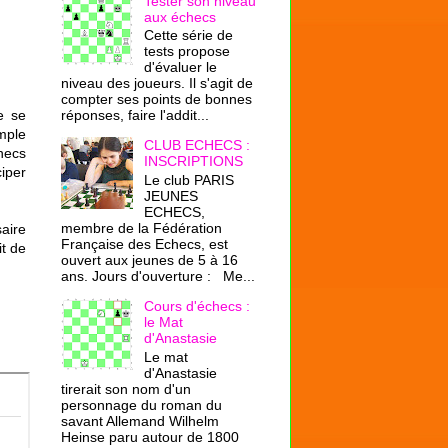
Tester son niveau
aux échecs
Cette série de
tests propose
d'évaluer le
niveau des joueurs. Il s'agit de
compter ses points de bonnes
e se
réponses, faire l'addit...
imple
CLUB ECHECS :
checs
INSCRIPTIONS
iper
Le club PARIS
JEUNES
ECHECS,
membre de la Fédération
saire
Française des Echecs, est
t de
ouvert aux jeunes de 5 à 16
ans. Jours d'ouverture : Me...
Cours d'échecs :
le Mat
d'Anastasie
Le mat
d'Anastasie
tirerait son nom d'un
personnage du roman du
savant Allemand Wilhelm
Heinse paru autour de 1800