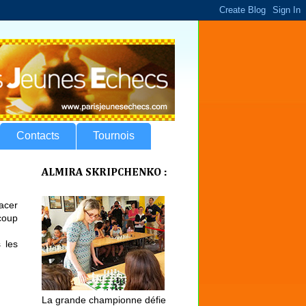
Contacts
Tournois
ALMIRA SKRIPCHENKO :
acer
 coup
 les
La grande championne défie