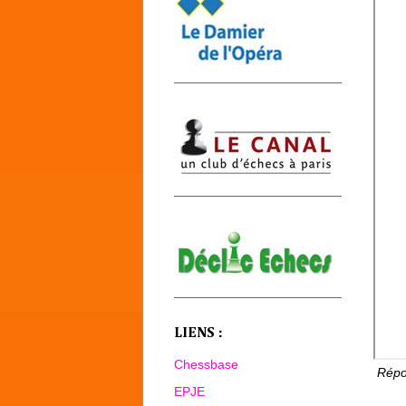
LIENS :
Chessbase
Répon
EPJE