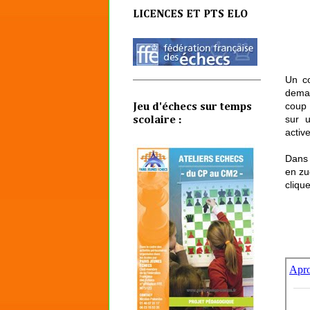
LICENCES ET PTS ELO
Un co
deman
coup 
Jeu d'échecs sur temps
sur u
scolaire :
activ
Dans l
en zu
cliqu