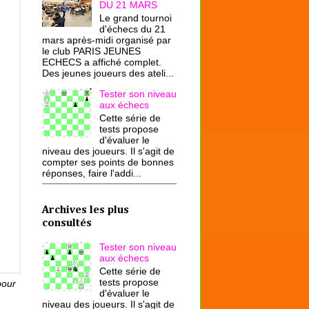
DU 21 MARS
Le grand tournoi
d'échecs du 21
mars après-midi organisé par
le club PARIS JEUNES
ECHECS a affiché complet.
Des jeunes joueurs des ateli...
Tester son niveau
aux échecs
Cette série de
tests propose
d'évaluer le
niveau des joueurs. Il s'agit de
compter ses points de bonnes
réponses, faire l'addi...
Archives les plus
consultés
Tester son niveau
aux échecs
Cette série de
tests propose
pour
d'évaluer le
niveau des joueurs. Il s'agit de