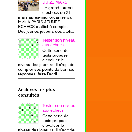
DU 21 MARS
Le grand tournoi
d'échecs du 21
mars après-midi organisé par
le club PARIS JEUNES
ECHECS a affiché complet.
Des jeunes joueurs des ateli...
Tester son niveau
aux échecs
Cette série de
tests propose
d'évaluer le
niveau des joueurs. Il s'agit de
compter ses points de bonnes
réponses, faire l'addi...
Archives les plus
consultés
Tester son niveau
aux échecs
Cette série de
tests propose
d'évaluer le
niveau des joueurs. Il s'agit de