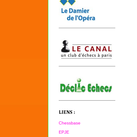
LIENS :
Chessbase
EPJE