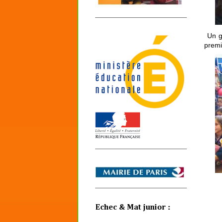
Un g
premi
Echec & Mat junior :