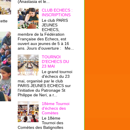
(Anastasia et le...
CLUB ECHECS :
INSCRIPTIONS
Le club PARIS
ette
JEUNES
ECHECS,
membre de la Fédération
Française des Echecs, est
ouvert aux jeunes de 5 à 16
ans. Jours d'ouverture : Me...
TOURNOI
D'ECHECS DU
23 MAI
Le grand tournoi
d'échecs du 23
mai, organisé par le club
PARIS JEUNES ECHECS sur
l'initiative du Patronage St
Philippe de Neri, a r...
18ème Tournoi
d'échecs des
Comètes
Le 18ème
Tournoi des
Comètes des Batignolles