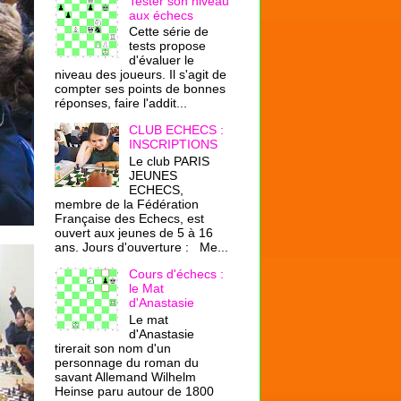
Tester son niveau
aux échecs
Cette série de
tests propose
d'évaluer le
niveau des joueurs. Il s'agit de
compter ses points de bonnes
réponses, faire l'addit...
CLUB ECHECS :
INSCRIPTIONS
Le club PARIS
JEUNES
ECHECS,
membre de la Fédération
Française des Echecs, est
ouvert aux jeunes de 5 à 16
ans. Jours d'ouverture : Me...
Cours d'échecs :
le Mat
d'Anastasie
Le mat
d'Anastasie
tirerait son nom d'un
personnage du roman du
savant Allemand Wilhelm
Heinse paru autour de 1800