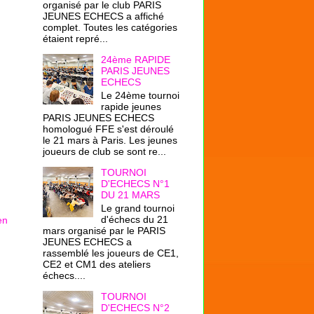
organisé par le club PARIS
JEUNES ECHECS a affiché
complet. Toutes les catégories
étaient repré...
24ème RAPIDE
PARIS JEUNES
ECHECS
Le 24ème tournoi
rapide jeunes
PARIS JEUNES ECHECS
homologué FFE s'est déroulé
le 21 mars à Paris. Les jeunes
joueurs de club se sont re...
TOURNOI
D'ECHECS N°1
DU 21 MARS
Le grand tournoi
d'échecs du 21
en
mars organisé par le PARIS
JEUNES ECHECS a
rassemblé les joueurs de CE1,
CE2 et CM1 des ateliers
échecs....
TOURNOI
D'ECHECS N°2