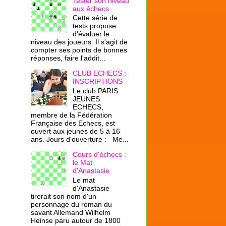
Tester son niveau
aux échecs
Cette série de
tests propose
d'évaluer le
niveau des joueurs. Il s'agit de
compter ses points de bonnes
réponses, faire l'addit...
CLUB ECHECS :
INSCRIPTIONS
Le club PARIS
JEUNES
ECHECS,
membre de la Fédération
Française des Echecs, est
ouvert aux jeunes de 5 à 16
ans. Jours d'ouverture : Me...
Cours d'échecs :
le Mat
d'Anastasie
Le mat
d'Anastasie
tirerait son nom d'un
personnage du roman du
savant Allemand Wilhelm
Heinse paru autour de 1800