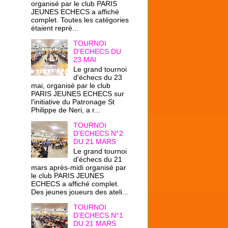
organisé par le club PARIS
JEUNES ECHECS a affiché
complet. Toutes les catégories
étaient repré...
TOURNOI
D'ECHECS DU
23 MAI
Le grand tournoi
d'échecs du 23
mai, organisé par le club
PARIS JEUNES ECHECS sur
l'initiative du Patronage St
Philippe de Neri, a r...
TOURNOI
D'ECHECS N°2
DU 21 MARS
Le grand tournoi
d'échecs du 21
mars après-midi organisé par
le club PARIS JEUNES
ECHECS a affiché complet.
Des jeunes joueurs des ateli...
TOURNOI
D'ECHECS N°1
DU 21 MARS