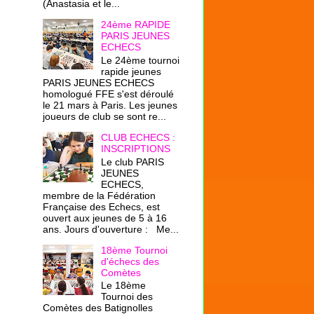
(Anastasia et le...
24ème RAPIDE
PARIS JEUNES
ECHECS
Le 24ème tournoi
rapide jeunes
PARIS JEUNES ECHECS
homologué FFE s'est déroulé
le 21 mars à Paris. Les jeunes
joueurs de club se sont re...
CLUB ECHECS :
INSCRIPTIONS
Le club PARIS
JEUNES
ECHECS,
membre de la Fédération
Française des Echecs, est
ouvert aux jeunes de 5 à 16
ans. Jours d'ouverture : Me...
18ème Tournoi
d'échecs des
Comètes
Le 18ème
Tournoi des
Comètes des Batignolles