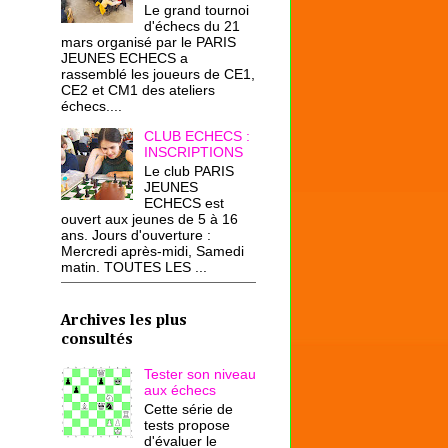
Le grand tournoi
d'échecs du 21
mars organisé par le PARIS
JEUNES ECHECS a
rassemblé les joueurs de CE1,
CE2 et CM1 des ateliers
échecs....
CLUB ECHECS :
INSCRIPTIONS
Le club PARIS
JEUNES
ECHECS est
ouvert aux jeunes de 5 à 16
ans. Jours d'ouverture :
Mercredi après-midi, Samedi
matin. TOUTES LES ...
Archives les plus
consultés
Tester son niveau
aux échecs
Cette série de
tests propose
d'évaluer le