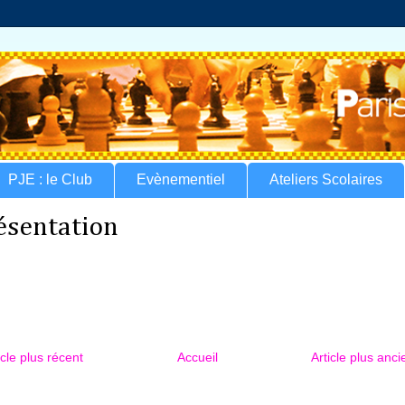
PJE : le Club
Evènementiel
Ateliers Scolaires
ésentation
icle plus récent
Accueil
Article plus anci