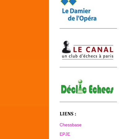
LIENS :
Chessbase
EPJE