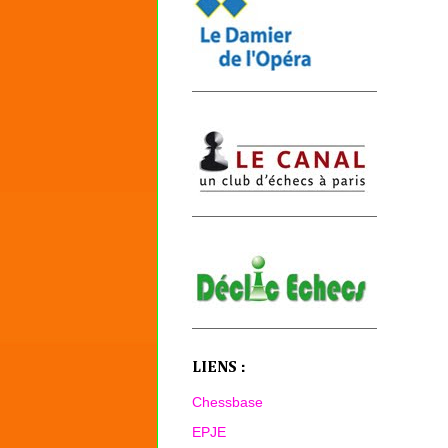
LIENS :
Chessbase
EPJE