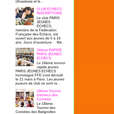
(Anastasia et le...
CLUB ECHECS :
INSCRIPTIONS
Le club PARIS
JEUNES
ECHECS,
membre de la Fédération
Française des Echecs, est
ouvert aux jeunes de 5 à 16
ans. Jours d'ouverture : Me...
24ème RAPIDE
PARIS JEUNES
ECHECS
Le 24ème tournoi
rapide jeunes
PARIS JEUNES ECHECS
homologué FFE s'est déroulé
le 21 mars à Paris. Les jeunes
joueurs de club se sont re...
18ème Tournoi
d'échecs des
Comètes
Le 18ème
Tournoi des
Comètes des Batignolles