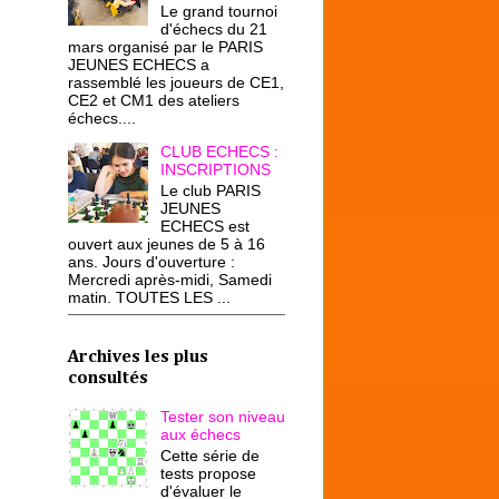
Le grand tournoi
d'échecs du 21
mars organisé par le PARIS
JEUNES ECHECS a
rassemblé les joueurs de CE1,
CE2 et CM1 des ateliers
échecs....
CLUB ECHECS :
INSCRIPTIONS
Le club PARIS
JEUNES
ECHECS est
ouvert aux jeunes de 5 à 16
ans. Jours d'ouverture :
Mercredi après-midi, Samedi
matin. TOUTES LES ...
Archives les plus
consultés
Tester son niveau
aux échecs
Cette série de
tests propose
d'évaluer le