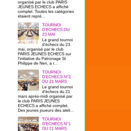
organisé par le club PARIS
JEUNES ECHECS a affiché
complet. Toutes les catégories
étaient repré...
TOURNOI
D'ECHECS DU
23 MAI
Le grand tournoi
d'échecs du 23
mai, organisé par le club
PARIS JEUNES ECHECS sur
l'initiative du Patronage St
Philippe de Neri, a r...
TOURNOI
D'ECHECS N°2
DU 21 MARS
Le grand tournoi
d'échecs du 21
mars après-midi organisé par
le club PARIS JEUNES
ECHECS a affiché complet.
Des jeunes joueurs des ateli...
TOURNOI
D'ECHECS N°1
DU 21 MARS