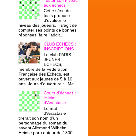
Tester son niveau
aux échecs
Cette série de
tests propose
d'évaluer le
niveau des joueurs. Il s'agit de
compter ses points de bonnes
réponses, faire l'addit...
CLUB ECHECS :
INSCRIPTIONS
Le club PARIS
JEUNES
ECHECS,
membre de la Fédération
Française des Echecs, est
ouvert aux jeunes de 5 à 16
ans. Jours d'ouverture : Me...
Cours d'échecs :
le Mat
d'Anastasie
Le mat
d'Anastasie
tirerait son nom d'un
personnage du roman du
savant Allemand Wilhelm
Heinse paru autour de 1800