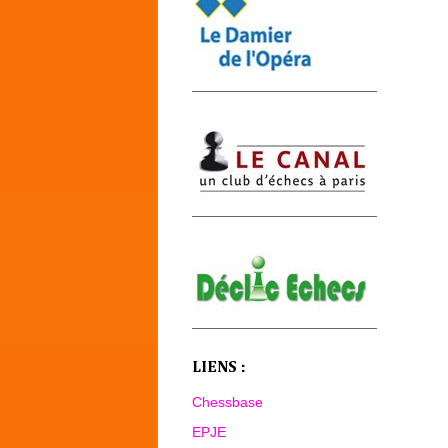
LIENS :
Chessbase
EPJE