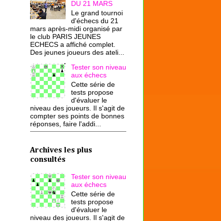
DU 21 MARS
Le grand tournoi
d'échecs du 21
mars après-midi organisé par
le club PARIS JEUNES
ECHECS a affiché complet.
Des jeunes joueurs des ateli...
Tester son niveau
aux échecs
Cette série de
tests propose
d'évaluer le
niveau des joueurs. Il s'agit de
compter ses points de bonnes
réponses, faire l'addi...
Archives les plus
consultés
Tester son niveau
aux échecs
Cette série de
tests propose
d'évaluer le
niveau des joueurs. Il s'agit de