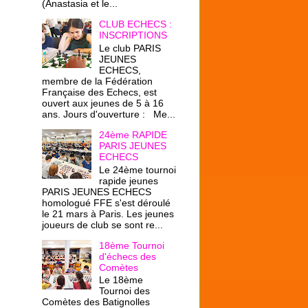
(Anastasia et le...
CLUB ECHECS :
INSCRIPTIONS
Le club PARIS
JEUNES
ECHECS,
membre de la Fédération
Française des Echecs, est
ouvert aux jeunes de 5 à 16
ans. Jours d'ouverture : Me...
24ème RAPIDE
PARIS JEUNES
ECHECS
Le 24ème tournoi
rapide jeunes
PARIS JEUNES ECHECS
homologué FFE s'est déroulé
le 21 mars à Paris. Les jeunes
joueurs de club se sont re...
18ème Tournoi
d'échecs des
Comètes
Le 18ème
Tournoi des
Comètes des Batignolles