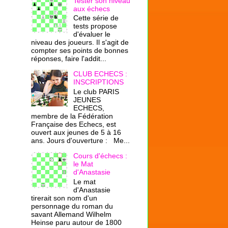
Tester son niveau
aux échecs
Cette série de
tests propose
d'évaluer le
niveau des joueurs. Il s'agit de
compter ses points de bonnes
réponses, faire l'addit...
CLUB ECHECS :
INSCRIPTIONS
Le club PARIS
JEUNES
ECHECS,
membre de la Fédération
Française des Echecs, est
ouvert aux jeunes de 5 à 16
ans. Jours d'ouverture : Me...
Cours d'échecs :
le Mat
d'Anastasie
Le mat
d'Anastasie
tirerait son nom d'un
personnage du roman du
savant Allemand Wilhelm
Heinse paru autour de 1800