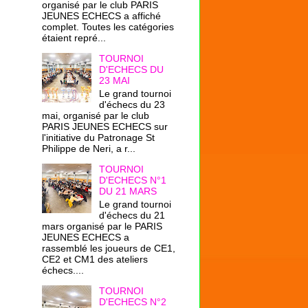
organisé par le club PARIS
JEUNES ECHECS a affiché
complet. Toutes les catégories
étaient repré...
TOURNOI
D'ECHECS DU
23 MAI
Le grand tournoi
d'échecs du 23
mai, organisé par le club
PARIS JEUNES ECHECS sur
l'initiative du Patronage St
Philippe de Neri, a r...
TOURNOI
D'ECHECS N°1
DU 21 MARS
Le grand tournoi
d'échecs du 21
mars organisé par le PARIS
JEUNES ECHECS a
rassemblé les joueurs de CE1,
CE2 et CM1 des ateliers
échecs....
TOURNOI
D'ECHECS N°2