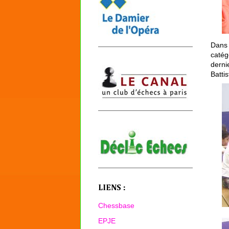
Dans
catég
derni
Batti
LIENS :
Chessbase
EPJE