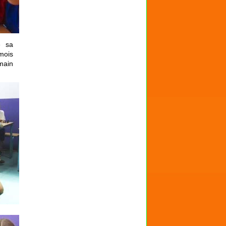
e sa
mois
main