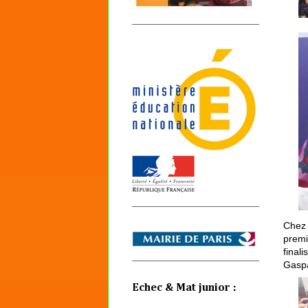
Chez 
premi
final
Gaspa
Echec & Mat junior :