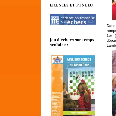
LICENCES ET PTS ELO
Dans 
rempo
1er 
Jeu d'échecs sur temps
dépar
scolaire :
Lambe