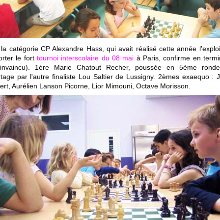
la catégorie CP Alexandre Hass, qui avait réalisé cette année l'explo
rter le fort
tournoi interscolaire du 08 mai
à Paris, confirme en termi
(invaincu). 1ère Marie Chatout Recher, poussée en 5ème rond
tage par l'autre finaliste Lou Saltier de Lussigny. 2èmes exaequo : J
rt, Aurélien Lanson Picorne, Lior Mimouni, Octave Morisson.