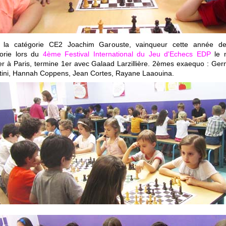
 la catégorie CE2 Joachim Garouste, vainqueur cette année d
orie lors du
4ème Festival International du Jeu d'Echecs EDP
le 
er à Paris, termine 1er avec Galaad Larzillière. 2èmes exaequo : Ger
stini, Hannah Coppens, Jean Cortes, Rayane Laaouina.