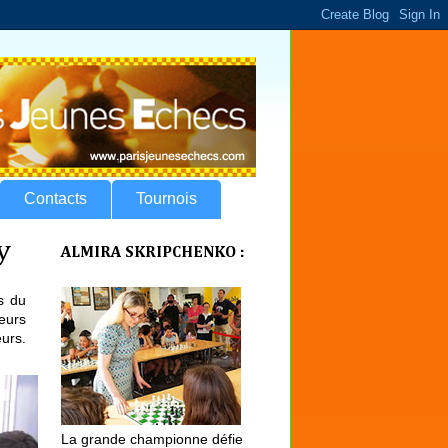
Contacts
Tournois
y
ALMIRA SKRIPCHENKO :
s du
ueurs
eurs.
La grande championne défie