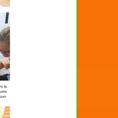
t la
utre
oun,